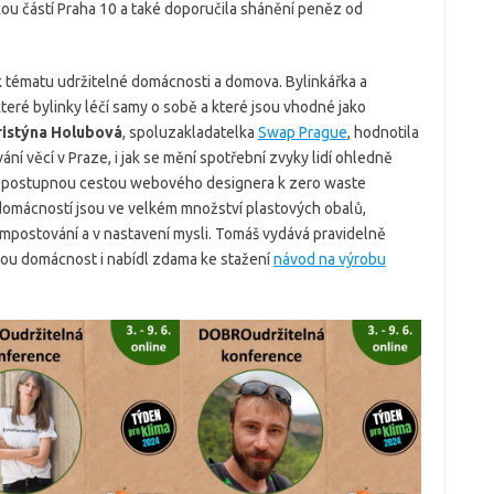
kou částí Praha 10 a také doporučila shánění peněz od
k tématu udržitelné domácnosti a domova. Bylinkářka a
které bylinky léčí samy o sobě a které jsou vhodné jako
ristýna Holubová
, spoluzakladatelka
Swap Prague
, hodnotila
ování věcí v Praze, i jak se mění spotřební zvyky lidí ohledně
u postupnou cestou webového designera k zero waste
hy domácností jsou ve velkém množství plastových obalů,
postování a v nastavení mysli. Tomáš vydává pravidelně
ou domácnost i nabídl zdama ke stažení
návod na výrobu