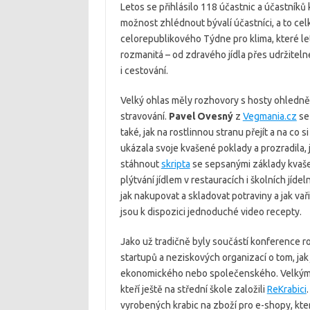
Letos se přihlásilo 118 účastnic a účastníků
možnost zhlédnout bývalí účastníci, a to celk
celorepublikového Týdne pro klima, které let
rozmanitá – od zdravého jídla přes udržiteln
i cestování.
Velký ohlas měly rozhovory s hosty ohledn
stravování.
Pavel Ovesný
z
Vegmania.cz
se 
také, jak na rostlinnou stranu přejít a na co s
ukázala svoje kvašené poklady a prozradila, 
stáhnout
skripta
se sepsanými základy kvaše
plýtvání jídlem v restauracích i školních jíde
jak nakupovat a skladovat potraviny a jak vař
jsou k dispozici jednoduché video recepty.
Jako už tradičně byly součástí konference r
startupů a neziskových organizací o tom, jak 
ekonomického nebo společenského. Velkým o
kteří ještě na střední škole založili
ReKrabici
vyrobených krabic na zboží pro e-shopy, kter