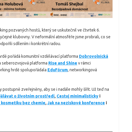
king pozvaných hostů, který se uskutečnil ve čtvrtek 6.
byčejné klubovny. V neformální atmosféře jsme probrali, co se
dpořili sdílením i konkrétní radou.
rdě pořádá komunitní vzdělávací platforma
Dobrovolnická
 seberozvojová platforma
Rise and Shine
v rámci
rking hrdě spolupořádala
EduFórum
, networkingová
ostupně zveřejněny, aby se i nadále mohly šířit. Už teď na
dělávat o životním prostředí
,
Cestuj minimalisticky
i
 i kosmetiku bez chemie
,
Jak na neziskové konference
i