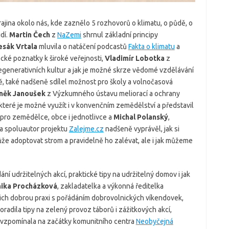
ajina okolo nás, kde zaznělo 5 rozhovorů o klimatu, o půdě, o
dí.
Martin Čech
z
NaZemi
shrnul základní principy
esák Vrtala
mluvila o natáčení podcastů
Fakta o klimatu
a
cké poznatky k široké veřejnosti,
Vladimír Lobotka
z
egenerativních kultur a jak je možné skrze vědomé vzdělávání
etě, také nadšeně sdílel možnost pro školy a volnočasová
něk Janoušek
z Výzkumného ústavu meliorací a ochrany
teré je možné využít i v konvenčním zemědělství a představil
pro zemědělce, obce i jednotlivce a
Michal Polanský
,
a spoluautor projektu
Zalejme.cz
nadšeně vyprávěl, jak si
ůže adoptovat strom a pravidelně ho zalévat, ale i jak můžeme
í udržitelných akcí, praktické tipy na udržitelný domov i jak
ika Procházková
, zakladatelka a výkonná ředitelka
ejich dobrou praxi s pořádáním dobrovolnických víkendovek,
oradila tipy na zelený provoz táborů i zážitkových akcí,
avzpomínala na začátky komunitního centra
Neobyčejná