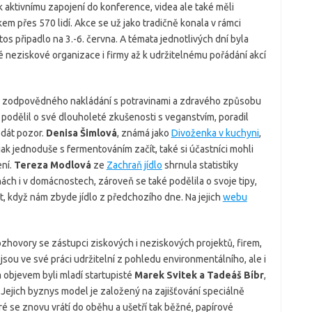
 k aktivnímu zapojení do konference, videa ale také měli
em přes 570 lidí. Akce se už jako tradičně konala v rámci
os připadlo na 3.-6. června. A témata jednotlivých dní byla
é neziskové organizace i firmy až k udržitelnému pořádání akcí
ě zodpovědného nakládání s potravinami a zdravého způsobu
podělil o své dlouholeté zkušenosti s veganstvím, poradil
i dát pozor.
Denisa Šimlová
, známá jako
Divoženka v kuchyni
,
jak jednoduše s fermentováním začít, také si účastníci mohli
ní.
Tereza Modlová
ze
Zachraň jídlo
shrnula statistiky
lnách i v domácnostech, zároveň se také podělila o svoje tipy,
it, když nám zbyde jídlo z předchozího dne. Na jejich
webu
ozhovory se zástupci ziskových i neziskových projektů, firem,
jsou ve své práci udržitelní z pohledu environmentálního, ale i
bjevem byli mladí startupisté
Marek Svitek a Tadeáš Bíbr
,
. Jejich byznys model je založený na zajišťování speciálně
é se znovu vrátí do oběhu a ušetří tak běžné, papírové