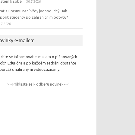
ratem k sobě
30.7.2026
rat z Erasmu není vždy jednoduchý. Jak
pořit studenty po zahraničním pobytu?
.7.2026
ovinky e-mailem
chte se informovat e-mailem o plánovaných
cích EduFóra a po každém setkání dostaňte
portáž s nahranými videozáznamy.
>>
Přihlaste se k odběru novinek
<<