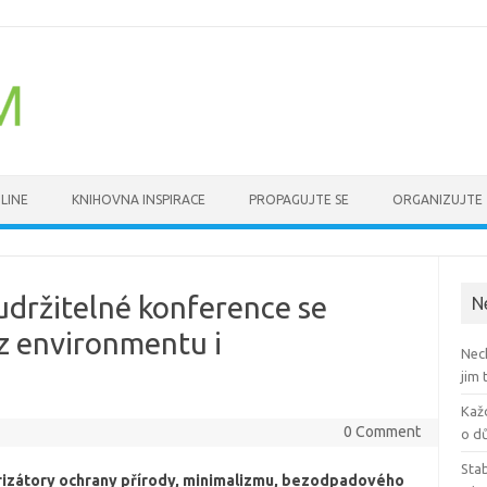
LINE
KNIHOVNA INSPIRACE
PROPAGUJTE SE
ORGANIZUJTE
držitelné konference se
N
 z environmentu i
Nech
jim 
Každ
0 Comment
o d
Stab
rizátory ochrany přírody, minimalizmu, bezodpadového