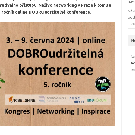
náv
rativního přístupu. Naživo networking v Praze k tomu a
Náv
. ročník online DOBROudržitelné konference.
pod
28
N
Ne
ak
re