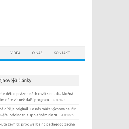
VIDEA
O NÁS
KONTAKT
ejnovější články
te děti o prázdninách chvíli se nudit. Možná
tím dáte víc než další program
6.8.2026
é dítě je originál. Co nás může výchova naučit
ůvěře, odolnosti a společném růstu
4.8.2026
ilita zevnitř: proč wellbeing pedagogů začíná