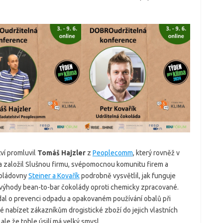
ví promluvil
Tomáš Hajzler
z
Peoplecomm
, který rovněž v
a založil Slušnou firmu, svépomocnou komunitu firem a
oládovny
Steiner a Kovařík
podrobně vysvětlil, jak funguje
 výhody bean-to-bar čokolády oproti chemicky zpracované.
dal o prevenci odpadu a opakovaném používání obalů při
ité nabízet zákazníkům drogistické zboží do jejich vlastních
 ale že tohle úsilí má velký smysl.