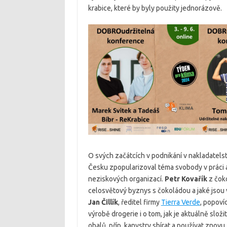
krabice, které by byly použity jednorázově.
O svých začátcích v podnikání v nakladatelst
Česku zpopularizoval téma svobody v práci 
neziskových organizací.
Petr Kovařík
z čok
celosvětový byznys s čokoládou a jaké jsou
Jan Čillík
, ředitel firmy
Tierra Verde
, popoví
výrobě drogerie i o tom, jak je aktuálně slož
obalů, příp. kanystry sbírat a používat znovu,