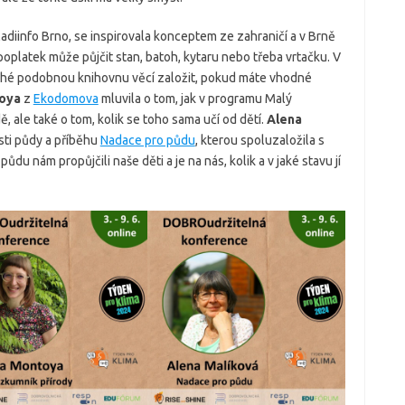
ladiinfo Brno, se inspirovala konceptem ze zahraničí a v Brně
 poplatek může půjčit stan, batoh, kytaru nebo třeba vrtačku. V
duché podobnou knihovnu věcí založit, pokud máte vhodné
oya
z
Ekodomova
mluvila o tom, jak v programu Malý
, ale také o tom, kolik se toho sama učí od dětí.
Alena
sti půdy a příběhu
Nadace pro půdu
, kterou spoluzaložila s
ůdu nám propůjčili naše děti a je na nás, kolik a v jaké stavu jí