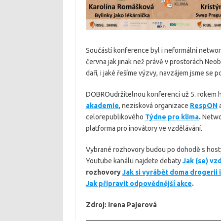
Součástí konference byl i neformální networ
června jak jinak než právě v prostorách Neo
daří, i jaké řešíme výzvy, navzájem jsme se po
DOBROudržitelnou konferenci už 5. rokem h
akademie
, nezisková organizace
RespON
a
celorepublikového
Týdne pro klima
.
Netwo
platforma pro inovátory ve vzdělávání.
Vybrané rozhovory budou po dohodě s hosty p
Youtube kanálu najdete debaty
Jak (se) vz
rozhovory
Jak si vyrábět doma drogerii
Jak připravit odpovědnější akce
.
Zdroj: Irena Pajerová