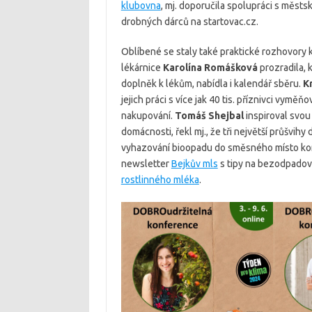
klubovna
, mj. doporučila spolupráci s městs
drobných dárců na startovac.cz.
Oblíbené se staly také praktické rozhovory 
lékárnice
Karolína Romášková
prozradila, 
doplněk k lékům, nabídla i kalendář sběru.
K
jejich práci s více jak 40 tis. příznivci vyměň
nakupování.
Tomáš Shejbal
inspiroval svo
domácnosti, řekl mj., že tři největší průšvi
vyhazování bioopadu do směsného místo kom
newsletter
Bejkův mls
s tipy na bezodpadov
rostlinného mléka
.