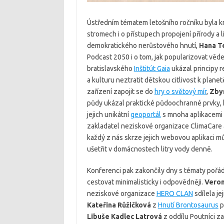
Ústředním tématem letošního ročníku byla kr
stromech i o přístupech propojení přírody a li
demokratického nerůstového hnutí,
Hana T
Podcast 2050 i o tom, jak popularizovat věde
bratislavského
Inštitút Gaia
ukázal principy r
a kulturu neztratit dětskou citlivost k plan
zařízení zapojit se do
hry o světový mír
,
Zby
půdy ukázal praktické půdoochranné prvky, k
jejich unikátní
geoportál
s mnoha aplikacemi 
zakladatel neziskové organizace ClimaCare 
každý z nás skrze jejich webovou aplikaci m
ušetřit v domácnostech litry vody denně.
Konferenci pak zakončily dny s tématy pořádán
cestovat minimalisticky i odpovědněji.
Veron
neziskové organizace
HERO CLAN
sdílela j
Kateřina Růžičková
z
Hnutí Brontosaurus
p
Libuše Kadlec Latrová
z oddílu Poutníci z