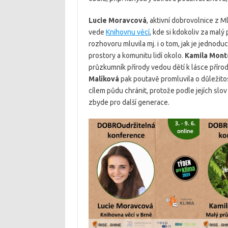
Lucie Moravcová
, aktivní dobrovolnice z M
vede
Knihovnu věcí
, kde si kdokoliv za malý
rozhovoru mluvila mj. i o tom, jak je jedno
prostory a komunitu lidí okolo.
Kamila Mont
průzkumník přírody vedou dětí k lásce přírodě
Malíková
pak poutavě promluvila o důležito
cílem půdu chránit, protože podle jejích slov p
zbyde pro další generace.