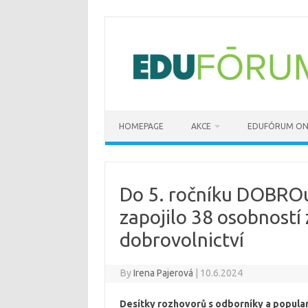
Skip
to
content
HOMEPAGE
AKCE
EDUFÓRUM ON
Do 5. ročníku DOBROu
zapojilo 38 osobností
dobrovolnictví
By
Irena Pajerová
|
10.6.2024
Desítky rozhovorů s odborníky a popula