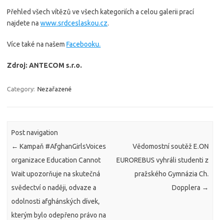
Přehled všech vítězů ve všech kategoriích a celou galerii prací
najdete na
www.srdceslaskou.cz
.
Více také na našem
Facebooku.
Zdroj: ANTECOM s.r.o.
Category:
Nezařazené
Post navigation
←
Kampaň #AfghanGirlsVoices
Vědomostní soutěž E.ON
organizace Education Cannot
EUROREBUS vyhráli studenti z
Wait upozorňuje na skutečná
pražského Gymnázia Ch.
svědectví o naději, odvaze a
Dopplera
→
odolnosti afghánských dívek,
kterým bylo odepřeno právo na