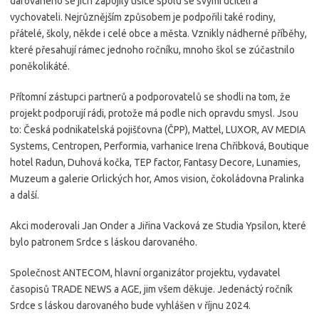
darovaného se jich zapojily tisíce spolu se svými učiteli a
vychovateli. Nejrůznějším způsobem je podpořili také rodiny,
přátelé, školy, někde i celé obce a města. Vznikly nádherné příběhy,
které přesahují rámec jednoho ročníku, mnoho škol se zúčastnilo
poněkolikáté.
Přítomní zástupci partnerů a podporovatelů se shodli na tom, že
projekt podporují rádi, protože má podle nich opravdu smysl. Jsou
to: Česká podnikatelská pojišťovna (ČPP), Mattel, LUXOR, AV MEDIA
Systems, Centropen, Performia, varhanice Irena Chřibková, Boutique
hotel Radun, Duhová kočka, TEP factor, Fantasy Decore, Lunamies,
Muzeum a galerie Orlických hor, Amos vision, čokoládovna Pralinka
a další.
Akci moderovali Jan Onder a Jiřina Vacková ze Studia Ypsilon, které
bylo patronem Srdce s láskou darovaného.
Společnost ANTECOM, hlavní organizátor projektu, vydavatel
časopisů TRADE NEWS a AGE, jim všem děkuje. Jedenáctý ročník
Srdce s láskou darovaného bude vyhlášen v říjnu 2024.