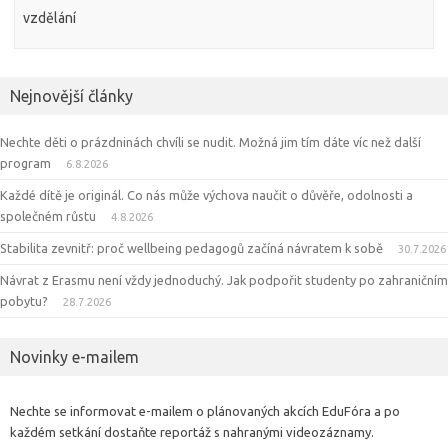
vzdělání
Nejnovější články
Nechte děti o prázdninách chvíli se nudit. Možná jim tím dáte víc než další
program
6.8.2026
Každé dítě je originál. Co nás může výchova naučit o důvěře, odolnosti a
společném růstu
4.8.2026
Stabilita zevnitř: proč wellbeing pedagogů začíná návratem k sobě
30.7.2026
Návrat z Erasmu není vždy jednoduchý. Jak podpořit studenty po zahraničním
pobytu?
28.7.2026
Novinky e-mailem
Nechte se informovat e-mailem o plánovaných akcích EduFóra a po
každém setkání dostaňte reportáž s nahranými videozáznamy.