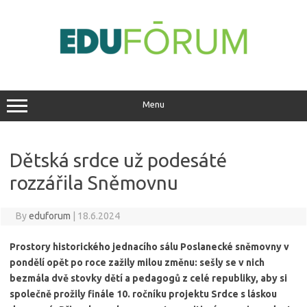
Skip
to
content
Menu
Dětská srdce už podesáté
rozzářila Sněmovnu
By
eduforum
|
18.6.2024
Prostory historického jednacího sálu Poslanecké sněmovny v
pondělí opět po roce zažily milou změnu: sešly se v nich
bezmála dvě stovky dětí a pedagogů z celé republiky, aby si
společně prožily finále 10. ročníku projektu Srdce s láskou