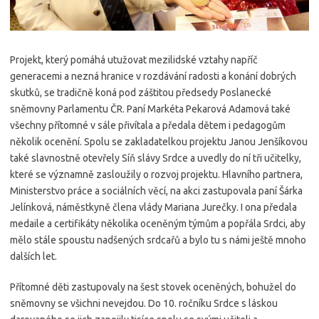
Projekt, který pomáhá utužovat mezilidské vztahy napříč
generacemi a nezná hranice v rozdávání radosti a konání dobrých
skutků, se tradičně koná pod záštitou předsedy Poslanecké
sněmovny Parlamentu ČR. Paní Markéta Pekarová Adamová také
všechny přítomné v sále přivítala a předala dětem i pedagogům
několik ocenění. Spolu se zakladatelkou projektu Janou Jenšíkovou
také slavnostně otevřely Síň slávy Srdce a uvedly do ní tři učitelky,
které se významně zasloužily o rozvoj projektu. Hlavního partnera,
Ministerstvo práce a sociálních věcí, na akci zastupovala paní Šárka
Jelínková, náměstkyně člena vlády Mariana Jurečky. I ona předala
medaile a certifikáty několika oceněným týmům a popřála Srdci, aby
mělo stále spoustu nadšených srdcařů a bylo tu s námi ještě mnoho
dalších let.
Přítomné děti zastupovaly na šest stovek oceněných, bohužel do
sněmovny se všichni nevejdou. Do 10. ročníku Srdce s láskou