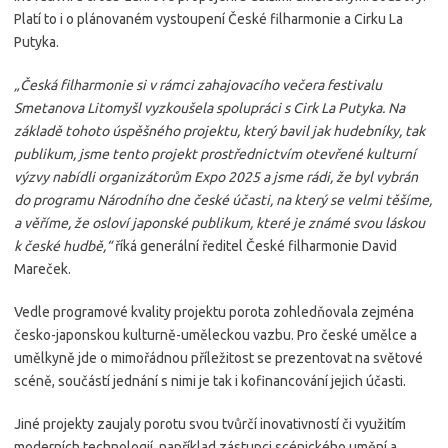
Platí to i o plánovaném vystoupení České filharmonie a Cirku La
Putyka.
„Česká filharmonie si v rámci zahajovacího večera festivalu
Smetanova Litomyšl vyzkoušela spolupráci s Cirk La Putyka. Na
základě tohoto úspěšného projektu, který bavil jak hudebníky, tak
publikum, jsme tento projekt prostřednictvím otevřené kulturní
výzvy nabídli organizátorům Expo 2025 a jsme rádi, že byl vybrán
do programu Národního dne české účasti, na který se velmi těšíme,
a věříme, že osloví japonské publikum, které je známé svou láskou
k české hudbě,“
říká generální ředitel České filharmonie David
Mareček.
Vedle programové kvality projektu porota zohledňovala zejména
česko-japonskou kulturně-uměleckou vazbu. Pro české umělce a
umělkyně jde o mimořádnou příležitost se prezentovat na světové
scéně, součástí jednání s nimi je tak i kofinancování jejich účasti.
Jiné projekty zaujaly porotu svou tvůrčí inovativností či využitím
moderních technologií, například zástupci scénického umění a