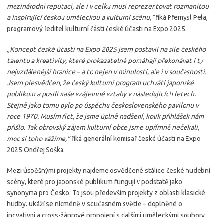
mezinárodní reputací, ale i v celku musí reprezentovat rozmanitou
a inspirující českou uměleckou a kulturní scénu,“
říká Přemysl Pela,
programový ředitel kulturní části české účasti na Expo 2025.
„Koncept české účasti na Expo 2025 jsem postavil na síle českého
talentu a kreativity, které prokazatelně pomáhají překonávat i ty
nejvzdálenější hranice – a to nejen v minulosti, ale i v současnosti.
Jsem přesvědčen, že český kulturní program uchvátí japonské
publikum a posílí naše vzájemné vztahy v následujících letech.
Stejně jako tomu bylo po úspěchu československého pavilonu v
roce 1970. Musím říct, že jsme úplně nadšení, kolik přihlášek nám
přišlo. Tak obrovský zájem kulturní obce jsme upřímně nečekali,
moc si toho vážíme,“
říká generální komisař české účasti na Expo
2025 Ondřej Soška.
Mezi úspěšnými projekty najdeme osvědčené stálice české hudební
scény, které pro japonské publikum fungují v podstatě jako
synonyma pro Česko. To jsou především projekty z oblasti klasické
hudby. Ukáží se nicméně v současném světle – doplněné o
inovativní a cross-žánrové propojení s dalšími uměleckými soubory.