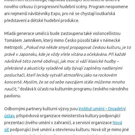
nového cirkusu či progresivní hudební scény. Program neopomene
ani nejmenší návštěvníky Expo, pro ně se chystají loutkařská
představení a dětské hudební produkce.
Mladá generace umělců bude zastoupena také violoncellistou
Tomášem Jamníkem, který mimo Česko působí také v německé
metropoli.
„Pokud má někde smysl propagovat českou kulturu, je to
právě v Japonsku, kde je vždy vřele vítána a očekávána. Při každé
návštěvě této země obdivuji, jak moc si váží klasické hudby –
překrásné a akusticky vyladěné sály bývají zaplněny nadšenými
posluchači, kteří leckdy vytváří atmosféru jako na rockovém
koncertě. Myslím, že se od sebe navzájem stále můžeme mnoho
naučit,“
dodává k účasti na kulturním programu českého národního
pavilonu.
Odbornými partnery kulturní výzvy jsou
Institut umění – Divadelní
ústav
, příspěvková organizace ministerstva kultury podporující
prezentaci živého umění v zahraničí, a servisní organizace
Nová
síť
podporující živé umění a otevřenou kulturu. Nová síť je mimo jiné