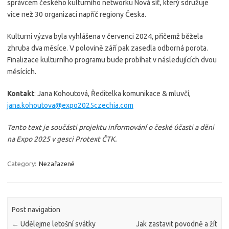
správcem českého kulturního networku Nová síť, který sdružuje
více než 30 organizací napříč regiony Česka.
Kulturní výzva byla vyhlášena v červenci 2024, přičemž běžela
zhruba dva měsíce. V polovině září pak zasedla odborná porota.
Finalizace kulturního programu bude probíhat v následujících dvou
měsících.
Kontakt
: Jana Kohoutová, Ředitelka komunikace & mluvčí,
jana.kohoutova@expo2025czechia.com
Tento text je součástí projektu informování o české účasti a dění
na Expo 2025 v gesci Protext ČTK.
Category:
Nezařazené
Post navigation
←
Udělejme letošní svátky
Jak zastavit povodně a žít