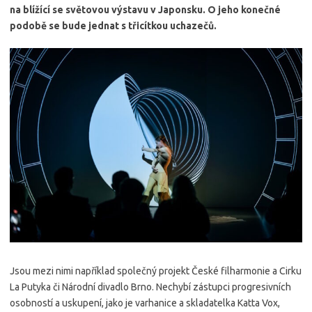
na blížící se světovou výstavu v Japonsku. O jeho konečné
podobě se bude jednat s třicítkou uchazečů.
Jsou mezi nimi například společný projekt České filharmonie a Cirku
La Putyka či Národní divadlo Brno. Nechybí zástupci progresivních
osobností a uskupení, jako je varhanice a skladatelka Katta Vox,