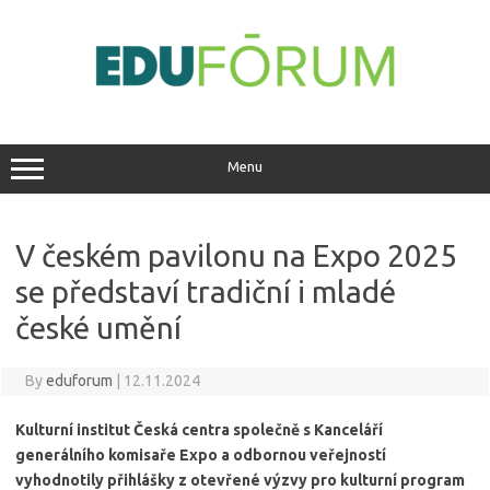
Skip
to
content
Menu
V českém pavilonu na Expo 2025
se představí tradiční i mladé
české umění
By
eduforum
|
12.11.2024
Kulturní institut Česká centra společně s Kanceláří
generálního komisaře Expo a odbornou veřejností
vyhodnotily přihlášky z otevřené výzvy pro kulturní program