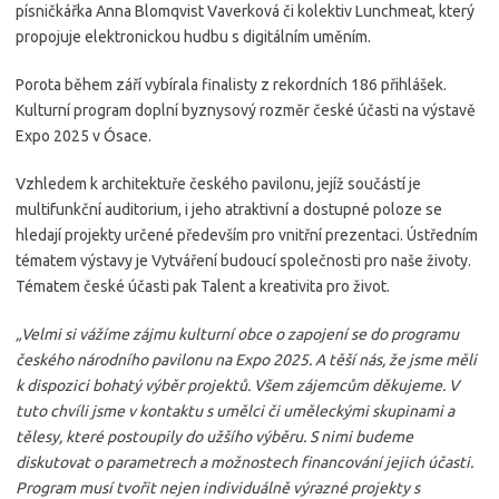
písničkářka Anna Blomqvist Vaverková či kolektiv Lunchmeat, který
propojuje elektronickou hudbu s digitálním uměním.
Porota během září vybírala finalisty z rekordních 186 přihlášek.
Kulturní program doplní byznysový rozměr české účasti na výstavě
Expo 2025 v Ósace.
Vzhledem k architektuře českého pavilonu, jejíž součástí je
multifunkční auditorium, i jeho atraktivní a dostupné poloze se
hledají projekty určené především pro vnitřní prezentaci. Ústředním
tématem výstavy je Vytváření budoucí společnosti pro naše životy.
Tématem české účasti pak Talent a kreativita pro život.
„Velmi si vážíme zájmu kulturní obce o zapojení se do programu
českého národního pavilonu na Expo 2025. A těší nás, že jsme měli
k dispozici bohatý výběr projektů. Všem zájemcům děkujeme. V
tuto chvíli jsme v kontaktu s umělci či uměleckými skupinami a
tělesy, které postoupily do užšího výběru. S nimi budeme
diskutovat o parametrech a možnostech financování jejich účasti.
Program musí tvořit nejen individuálně výrazné projekty s