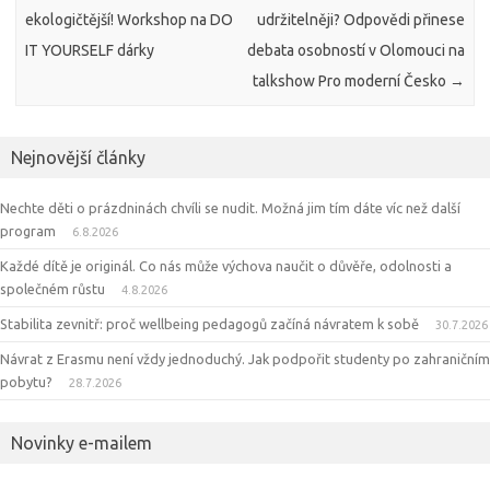
ekologičtější! Workshop na DO
udržitelněji? Odpovědi přinese
IT YOURSELF dárky
debata osobností v Olomouci na
talkshow Pro moderní Česko
→
Nejnovější články
Nechte děti o prázdninách chvíli se nudit. Možná jim tím dáte víc než další
program
6.8.2026
Každé dítě je originál. Co nás může výchova naučit o důvěře, odolnosti a
společném růstu
4.8.2026
Stabilita zevnitř: proč wellbeing pedagogů začíná návratem k sobě
30.7.2026
Návrat z Erasmu není vždy jednoduchý. Jak podpořit studenty po zahraničním
pobytu?
28.7.2026
Novinky e-mailem