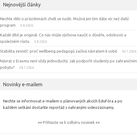
Nejnovější články
Nechte děti o prázdninách chvíli se nudit. Možná jim tím dáte víc než další
program
6.8.2026
Každé dítě je originál. Co nás může výchova naučit o důvěře, odolnosti a
společném růstu
4.8.2026
Stabilita zevnitř: proč wellbeing pedagogů začíná návratem k sobě
30.7.2026
Návrat z Erasmu není vždy jednoduchý. Jak podpořit studenty po zahraničním
pobytu?
28.7.2026
Novinky e-mailem
Nechte se informovat e-mailem o plánovaných akcích EduFóra a po
každém setkání dostaňte reportáž s nahranými videozáznamy.
>>
Přihlaste se k odběru novinek
<<