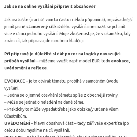
Jak se na online vysílání připravit obsahově?
Jak asi tušíte (a určitě vám to často i někdo připomíná), nejzásadnější
je mít jasně
stanovený cíl
každého vysílání a nesnažit se jich mít
více v rámci jednoho vysílání. Moje zkušenost je, že v okamžiku, kdy
znám cíl, tak příprava jde mnohem hladčeji.
Při přípravě je důležité si dát pozor na logicky navazující
průběh vysílání
– můžeme využít např. model EUR, tedy
evokace,
uvědomění a reflexe
.
EVOKACE
– je to otvírák tématu, probíhá v samotném úvodu
vysílání.
– Jedná se o jemné otevírání tématu spíše z obecnější roviny.
– Může se jednat o naladění na dané téma.
– Prakticky to může vypadat třeba jako otázka/y určené všem
účastníkům.
UVĚDOMĚNÍ –
hlavní obsahová část – tady září vaše expertíza (po
celou dobu myslíme na cíl vysílání).