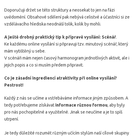
Doporučuji držet se této struktury a neosekat to jen na fázi
uvědomění. Obsahové sdělení pak nebývá celistvé a účastníci si ze
vzdělávacího hlediska neodnáší tolik, kolik by mohli.
A ještě drobný praktický tip k přípravě vysílání: Scénář
.
Ke každému online vysílání si připravuji tzv. minutový scénář, který
mám vytištěný u sebe.
V scénáři mám nejen časový harmonogram jednotlivých aktivit, ale i
jejich popis a co si musím předem připravit.
Co je zásadní ingrediencí atraktivity při online vysílání?
Pestrost!
Každý z nás se učíme a vstřebáváme informace jiným způsobem. A
tedy potřebujeme získávat
informace různou formou
, aby byly
pro nás pochopitelné a využitelné. Jinak se neučíme a je to spíš
utrpení.
Je tedy důležité rozumět různým učícím stylům naší cílové skupiny