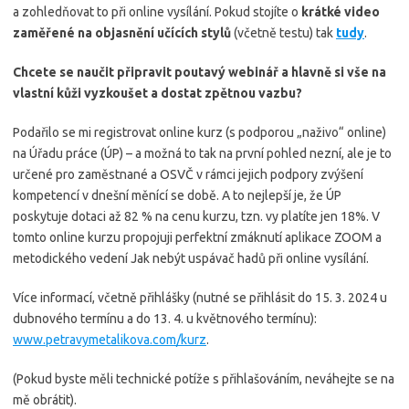
a zohledňovat to při online vysílání. Pokud stojíte o
krátké video
zaměřené na objasnění učících stylů
(včetně testu) tak
tudy
.
Chcete se naučit připravit poutavý webinář a hlavně si vše na
vlastní kůži vyzkoušet a dostat zpětnou vazbu?
Podařilo se mi registrovat online kurz (s podporou „naživo“ online)
na Úřadu práce (ÚP) – a možná to tak na první pohled nezní, ale je to
určené pro zaměstnané a OSVČ v rámci jejich podpory zvýšení
kompetencí v dnešní měnící se době. A to nejlepší je, že ÚP
poskytuje dotaci až 82 % na cenu kurzu, tzn. vy platíte jen 18%. V
tomto online kurzu propojuji perfektní zmáknutí aplikace ZOOM a
metodického vedení Jak nebýt uspávač hadů při online vysílání.
Více informací, včetně přihlášky (nutné se přihlásit do 15. 3. 2024 u
dubnového termínu a do 13. 4. u květnového termínu):
www.petravymetalikova.com/kurz
.
(Pokud byste měli technické potíže s přihlašováním, neváhejte se na
mě obrátit).