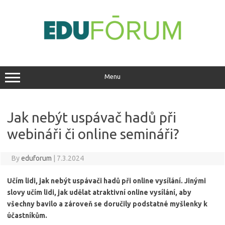
Skip
to
content
Menu
Jak nebýt uspávač hadů při
webináři či online semináři?
By
eduforum
|
7.3.2024
Učím lidi, jak nebýt uspávači hadů při online vysílání. Jinými
slovy učím lidi, jak udělat atraktivní online vysílání, aby
všechny bavilo a zároveň se doručily podstatné myšlenky k
účastníkům.