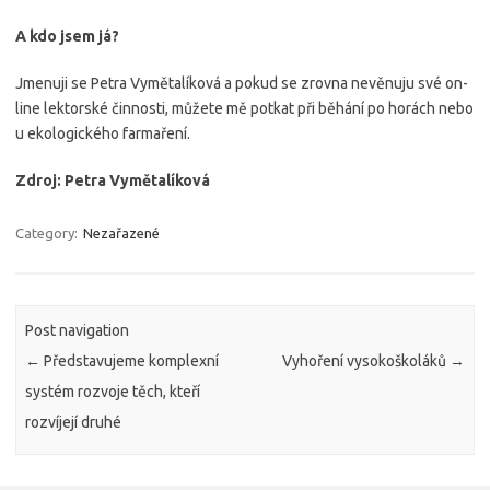
A kdo jsem já?
Jmenuji se Petra Vymětalíková a pokud se zrovna nevěnuju své on-
line lektorské činnosti, můžete mě potkat při běhání po horách nebo
u ekologického farmaření.
Zdroj: Petra Vymětalíková
Category:
Nezařazené
Post navigation
←
Představujeme komplexní
Vyhoření vysokoškoláků
→
systém rozvoje těch, kteří
rozvíjejí druhé