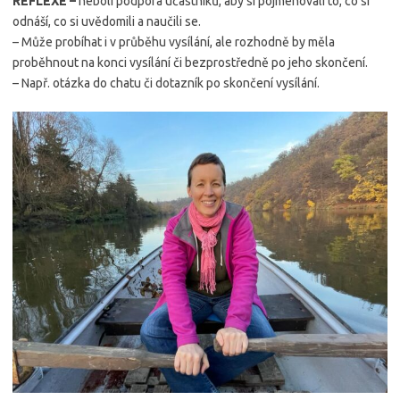
REFLEXE –
neboli podpora účastníků, aby si pojmenovali to, co si
odnáší, co si uvědomili a naučili se.
– Může probíhat i v průběhu vysílání, ale rozhodně by měla
proběhnout na konci vysílání či bezprostředně po jeho skončení.
– Např. otázka do chatu či dotazník po skončení vysílání.