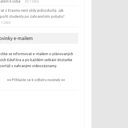
ratem k sobě
30.7.2026
rat z Erasmu není vždy jednoduchý. Jak
pořit studenty po zahraničním pobytu?
.7.2026
ovinky e-mailem
chte se informovat e-mailem o plánovaných
cích EduFóra a po každém setkání dostaňte
portáž s nahranými videozáznamy.
>>
Přihlaste se k odběru novinek
<<