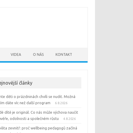
VIDEA
O NÁS
KONTAKT
ejnovější články
te děti o prázdninách chvíli se nudit. Možná
tím dáte víc než další program
6.8.2026
é dítě je originál. Co nás může výchova naučit
ůvěře, odolnosti a společném růstu
4.8.2026
ilita zevnitř: proč wellbeing pedagogů začíná