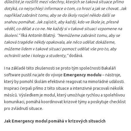
důležité je rozšířit mezi všechny, kterých se taková situace přímo
dotýká, co nejrychleji informace o tom, co hrozí a jak se chovat. Jak
například zabránit tomu, aby se do školy rozjel někdo další se
snahou pomáhat. Jak zajistit, aby každý, kdo ve škole je, přesně
věděl, co dělat a co ne. Ne každý si v takové situaci vzpomene na
školení.“
říká Antonín Blatný.
“Nemůžeme zabránit tomu, aby se
taková tragédie někdy opakovala, ale něco udělat dokážeme,
můžeme lidem v takové situaci pomoct udělat vše pro to, aby
ochránili sebe i kolegy a studenty,”
dodává.
I na základě této zkušenosti se proto tým společnosti Bakaláři
software pustil na jaře do vývoje
Emergency modulu
– nástroje,
který by pomohl školám efektivně reagovat na mimořádné události.
Inspiraci čerpali přímo z této situace a intenzivně pracovali několik
měsíců. Výsledkem je modul, který umožňuje rychlou a spolehlivou
komunikaci, pomáhá koordinovat krizové týmy a poskytuje checklist
pro zvládnutí situace.
Jak Emergency modul pomáhá v krizových situacích