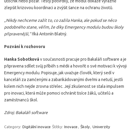
útočník nebo požár. Testy potvrdily, že modul dokáže výrazně
zlepšit krizovou koordinaci a zvýšit šance na ochranu životů.
„Nikdy nechceme zažít to, co zažila Hanka, ale pokud se něco
podobného stane, věřím, že díky Emergency modulu budou školy
připravenější,“
říká Antonín Blatný.
Pozvání k rozhovoru
Hanka Sobotková
v současnosti pracuje pro Bakaláři software a je
připravena sdílet svůj příběh s médii a hovořit o své motivaci k vývoji
Emergency modulu. Popisuje, jak uvažuje člověk, který sedí v
kanceláři za zamčenými a zabarikádovanými dveřmi a netuší, jestli
kolem nich nejde zrovna střelec. Její zkušenost se stala impulsem
pro inovaci, která může pomoci ochránit tisíce žáků, učitelů a
zaměstnanců škol.
Zdroj: Bakaláři software
Category:
Digitální inovace
Štítky:
Inovace
,
Školy
,
Univerzity