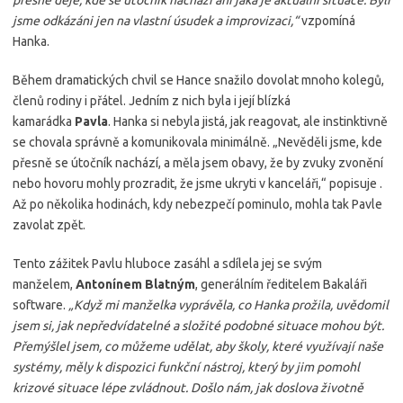
přesně děje, kde se útočník nachází ani jaká je aktuální situace. Byli
jsme odkázáni jen na vlastní úsudek a improvizaci,“
vzpomíná
Hanka.
Během dramatických chvil se Hance snažilo dovolat mnoho kolegů,
členů rodiny i přátel. Jedním z nich byla i její blízká
kamarádka
Pavla
. Hanka si nebyla jistá, jak reagovat, ale instinktivně
se chovala správně a komunikovala minimálně. „Nevěděli jsme, kde
přesně se útočník nachází, a měla jsem obavy, že by zvuky zvonění
nebo hovoru mohly prozradit, že jsme ukryti v kanceláři,“ popisuje .
Až po několika hodinách, kdy nebezpečí pominulo, mohla tak Pavle
zavolat zpět.
Tento zážitek Pavlu hluboce zasáhl a sdílela jej se svým
manželem,
Antonínem Blatným
, generálním ředitelem Bakaláři
software.
„Když mi manželka vyprávěla, co Hanka prožila, uvědomil
jsem si, jak nepředvídatelné a složité podobné situace mohou být.
Přemýšlel jsem, co můžeme udělat, aby školy, které využívají naše
systémy, měly k dispozici funkční nástroj, který by jim pomohl
krizové situace lépe zvládnout. Došlo nám, jak doslova životně