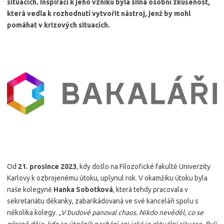
situacích. Inspirací k jeho vzniku byla silná osobní zkušenost,
která vedla k rozhodnutí vytvořit nástroj, jenž by mohl
pomáhat v krizových situacích.
Od
21. prosince 2023
, kdy došlo na Filozofické fakultě Univerzity
Karlovy k ozbrojenému útoku, uplynul rok. V okamžiku útoku byla
naše kolegyně
Hanka Sobotková
, která tehdy pracovala v
sekretariátu děkanky, zabarikádovaná ve své kanceláři spolu s
několika kolegy.
„V budově panoval chaos. Nikdo nevěděl, co se