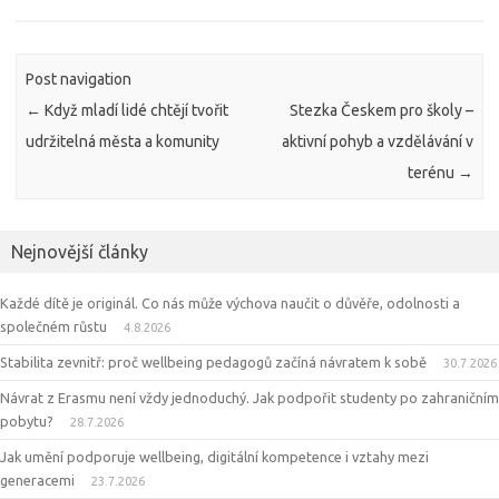
Post navigation
←
Když mladí lidé chtějí tvořit
Stezka Českem pro školy –
udržitelná města a komunity
aktivní pohyb a vzdělávání v
terénu
→
Nejnovější články
Každé dítě je originál. Co nás může výchova naučit o důvěře, odolnosti a
společném růstu
4.8.2026
Stabilita zevnitř: proč wellbeing pedagogů začíná návratem k sobě
30.7.2026
Návrat z Erasmu není vždy jednoduchý. Jak podpořit studenty po zahraničním
pobytu?
28.7.2026
Jak umění podporuje wellbeing, digitální kompetence i vztahy mezi
generacemi
23.7.2026