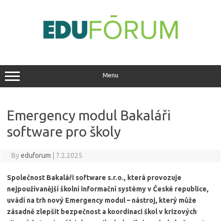
Skip
to
content
Menu
Emergency modul Bakaláři
software pro školy
By
eduforum
|
7.2.2025
Společnost Bakaláři software s.r.o., která provozuje
nejpoužívanější školní informační systémy v České republice,
uvádí na trh nový Emergency modul – nástroj, který může
zásadně zlepšit bezpečnost a koordinaci škol v krizových