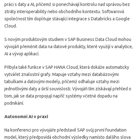
práci s daty a AI, přičemž si ponechávají kontrolu nad správou bez
ztráty interoperability nebo obchodního kontextu. Softwarová
společnost tím doplňuje stávající integrace s Databricks a Google
Cloud.
S novým produktovým studiem v SAP Business Data Cloud mohou
vývojáři přeměnit data na datové produkty, které využijí v analytice,
AI a vývoji aplikací.
Přibyla také funkce v SAP HANA Cloud, která dokáže automaticky
vytvářet znalostní grafy. Mapuje vztahy mezi databázovými
tabulkami a datovými modely, přičemž odhaluje vztahy mezi
jednotlivými daty a širší souvislosti. Vývojáři tím získávají přehled o
tom, jak se data propojují napříč systémy včetně dopadu na
podnikání.
Autonomní AI v praxi
Na konferenci pro vývojáře představil SAP svůj první foundation
model, který předpovídá obchodní výsledky namísto dalšího slova