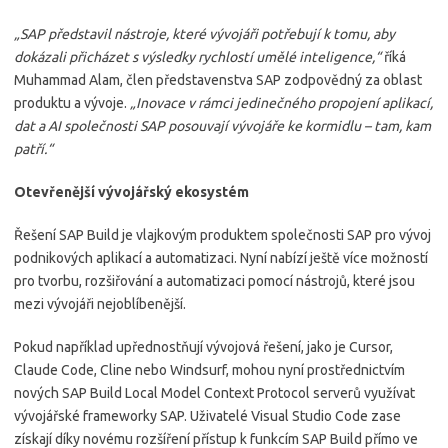
„SAP představil nástroje, které vývojáři potřebují k tomu, aby
dokázali přicházet s výsledky rychlostí umělé inteligence,“
říká
Muhammad Alam, člen představenstva SAP zodpovědný za oblast
produktu a vývoje.
„Inovace v rámci jedinečného propojení aplikací,
dat a AI společnosti SAP posouvají vývojáře ke kormidlu – tam, kam
patří.“
Otevřenější vývojářský ekosystém
Řešení SAP Build je vlajkovým produktem společnosti SAP pro vývoj
podnikových aplikací a automatizaci. Nyní nabízí ještě více možností
pro tvorbu, rozšiřování a automatizaci pomocí nástrojů, které jsou
mezi vývojáři nejoblíbenější.
Pokud například upřednostňují vývojová řešení, jako je Cursor,
Claude Code, Cline nebo Windsurf, mohou nyní prostřednictvím
nových SAP Build Local Model Context Protocol serverů využívat
vývojářské frameworky SAP. Uživatelé Visual Studio Code zase
získají díky novému rozšíření přístup k funkcím SAP Build přímo ve