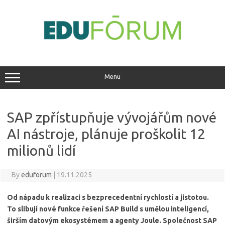
Skip
to
content
Menu
SAP zpřístupňuje vývojářům nové
AI nástroje, plánuje proškolit 12
milionů lidí
By
eduforum
|
19.11.2025
Od nápadu k realizaci s bezprecedentní rychlostí a jistotou.
To slibují nové funkce řešení SAP Build s umělou inteligencí,
širším datovým ekosystémem a agenty Joule. Společnost SAP