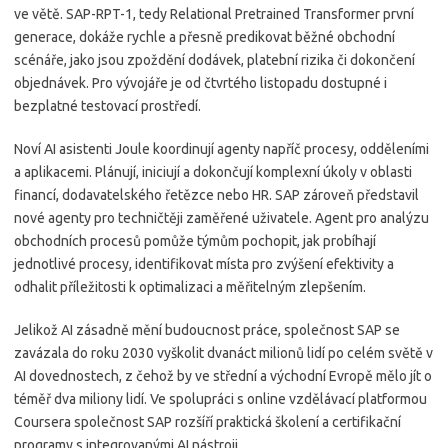
ve větě. SAP-RPT-1, tedy Relational Pretrained Transformer první
generace, dokáže rychle a přesně predikovat běžné obchodní
scénáře, jako jsou zpoždění dodávek, platební rizika či dokončení
objednávek. Pro vývojáře je od čtvrtého listopadu dostupné i
bezplatné testovací prostředí.
Noví AI asistenti Joule koordinují agenty napříč procesy, odděleními
a aplikacemi. Plánují, iniciují a dokončují komplexní úkoly v oblasti
financí, dodavatelského řetězce nebo HR. SAP zároveň představil
nové agenty pro techničtěji zaměřené uživatele. Agent pro analýzu
obchodních procesů pomůže týmům pochopit, jak probíhají
jednotlivé procesy, identifikovat místa pro zvýšení efektivity a
odhalit příležitosti k optimalizaci a měřitelným zlepšením.
Jelikož AI zásadně mění budoucnost práce, společnost SAP se
zavázala do roku 2030 vyškolit dvanáct milionů lidí po celém světě v
AI dovednostech, z čehož by ve střední a východní Evropě mělo jít o
téměř dva miliony lidí. Ve spolupráci s online vzdělávací platformou
Coursera společnost SAP rozšíří praktická školení a certifikační
programy s integrovanými AI nástroji.