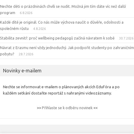
Nechte děti o prázdninách chvíli se nudit. Možná jim tím dáte víc než další
program
6.8.2026
Každé dítě je originál. Co nás může výchova naučit o důvěře, odolnosti a
společném růstu
4.8.2026
Stabilita zevnitř: proč wellbeing pedagogů začíná návratem k sobě
30.7.2026
Návrat z Erasmu není vždy jednoduchý. Jak podpořit studenty po zahraničním
pobytu?
28.7.2026
Novinky e-mailem
Nechte se informovat e-mailem o plánovaných akcích EduFóra a po
každém setkání dostaňte reportáž s nahranými videozáznamy.
>>
Přihlaste se k odběru novinek
<<