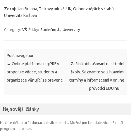
Zdroj:
Jan Bumba, Tiskový mluvčí UK, Odbor vnějších vztahů,
Univerzita Karlova
Category:
VŠ
Štítky:
Společnost
,
Univerzity
Post navigation
←
Online platforma digiPREV
Začíná přihlašování na střední
propojuje vědce, studenty a
školy. Seznamte se s hlavními
organizace věnující se prevenci
termíny a informacemi v online
průvodci EDUinu
→
Nejnovější články
Nechte děti o prázdninách chvíli se nudit. Možná jim tím dáte víc než další
program
6.8.2026