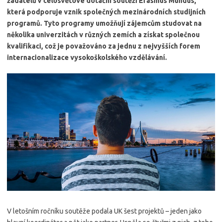
žadatelů v celosvětové dotační soutěži Erasmus Mundus,
která podporuje vznik společných mezinárodních studijních
programů. Tyto programy umožňují zájemcům studovat na
několika univerzitách v různých zemích a získat společnou
kvalifikaci, což je považováno za jednu z nejvyšších forem
internacionalizace vysokoškolského vzdělávání.
V letošním ročníku soutěže podala UK šest projektů – jeden jako