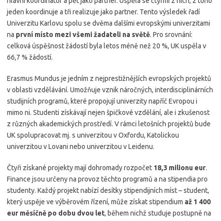
hlavní koordinátor a pět jako partner. Uspěla se čtyřmi z nich, z toho
jeden koordinuje a tři realizuje jako partner. Tento výsledek řadí
Univerzitu Karlovu spolu se dvěma dalšími evropskými univerzitami
na
první místo mezi všemi žadateli na světě
. Pro srovnání:
celková úspěšnost žádostí byla letos méně než 20 %, UK uspěla v
66,7 % žádostí.
Erasmus Mundus je jedním z nejprestižnějších evropských projektů
v oblasti vzdělávání. Umožňuje vznik náročných, interdisciplinárních
studijních programů, které propojují univerzity napříč Evropou i
mimo ni. Studenti získávají nejen špičkové vzdělání, ale i zkušenost
z různých akademických prostředí. V rámci letošních projektů bude
UK spolupracovat mj. s univerzitou v Oxfordu, Katolickou
univerzitou v Lovani nebo univerzitou v Leidenu.
Čtyři získané projekty mají dohromady rozpočet
18,3 milionu eur
.
Finance jsou určeny na provoz těchto programů a na stipendia pro
studenty. Každý projekt nabízí desítky stipendijních míst – student,
který uspěje ve výběrovém řízení, může získat stipendium
až 1 400
eur měsíčně po dobu dvou let
, během nichž studuje postupně na