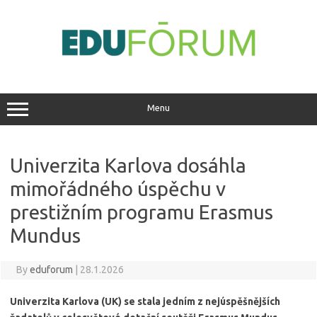
Skip
to
content
Menu
Univerzita Karlova dosáhla
mimořádného úspěchu v
prestižním programu Erasmus
Mundus
By
eduforum
|
28.1.2026
Univerzita Karlova (UK) se stala jedním z nejúspěšnějších