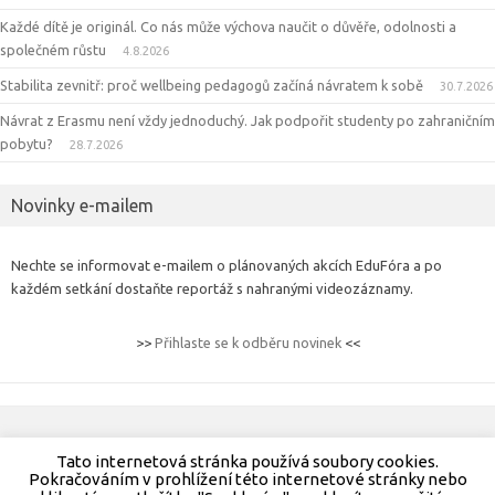
Každé dítě je originál. Co nás může výchova naučit o důvěře, odolnosti a
společném růstu
4.8.2026
Stabilita zevnitř: proč wellbeing pedagogů začíná návratem k sobě
30.7.2026
Návrat z Erasmu není vždy jednoduchý. Jak podpořit studenty po zahraničním
pobytu?
28.7.2026
Novinky e-mailem
Nechte se informovat e-mailem o plánovaných akcích EduFóra a po
každém setkání dostaňte reportáž s nahranými videozáznamy.
>>
Přihlaste se k odběru novinek
<<
© EduFórum,
info@eduforum.cz
.
Tato internetová stránka používá soubory cookies.
Pokračováním v prohlížení této internetové stránky nebo
Ochrana osobních údajů
|
Cookies