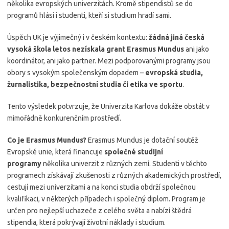
několika evropských univerzitách. Kromě stipendistů se do
programů hlásí i studenti, kteří si studium hradí sami.
Úspěch UK je výjimečný i v českém kontextu:
žádná jiná česká
vysoká škola letos nezískala grant Erasmus Mundus
ani jako
koordinátor, ani jako partner. Mezi podporovanými programy jsou
obory s vysokým společenským dopadem –
evropská studia,
žurnalistika, bezpečnostní studia či etika ve sportu
.
Tento výsledek potvrzuje, že Univerzita Karlova dokáže obstát v
mimořádně konkurenčním prostředí.
Co je Erasmus Mundus?
Erasmus Mundus je dotační soutěž
Evropské unie, která financuje
společné studijní
programy
několika univerzit z různých zemí. Studenti v těchto
programech získávají zkušenosti z různých akademických prostředí,
cestují mezi univerzitami a na konci studia obdrží společnou
kvalifikaci, v některých případech i společný diplom. Program je
určen pro nejlepší uchazeče z celého světa a nabízí štědrá
stipendia, která pokrývají životní náklady i studium.