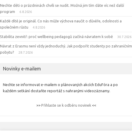
Nechte děti o prázdninách chvíli se nudit. Možná jim tím dáte víc než další
program
6.8.2026
Každé dítě je originál. Co nás může výchova naučit o důvěře, odolnosti a
společném růstu
4.8.2026
Stabilita zevnitř: proč wellbeing pedagogů začíná návratem k sobě
30.7.2026
Návrat z Erasmu není vždy jednoduchý. Jak podpořit studenty po zahraničním
pobytu?
28.7.2026
Novinky e-mailem
Nechte se informovat e-mailem o plánovaných akcích EduFóra a po
každém setkání dostaňte reportáž s nahranými videozáznamy.
>>
Přihlaste se k odběru novinek
<<