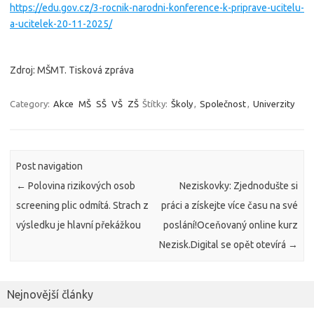
https://edu.gov.cz/3-rocnik-narodni-konference-k-priprave-ucitelu-
a-ucitelek-20-11-2025/
Zdroj: MŠMT. Tisková zpráva
Category:
Akce
MŠ
SŠ
VŠ
ZŠ
Štítky:
Školy
,
Společnost
,
Univerzity
Post navigation
←
Polovina rizikových osob
Neziskovky: Zjednodušte si
screening plic odmítá. Strach z
práci a získejte více času na své
výsledku je hlavní překážkou
poslání!Oceňovaný online kurz
Nezisk.Digital se opět otevírá
→
Nejnovější články