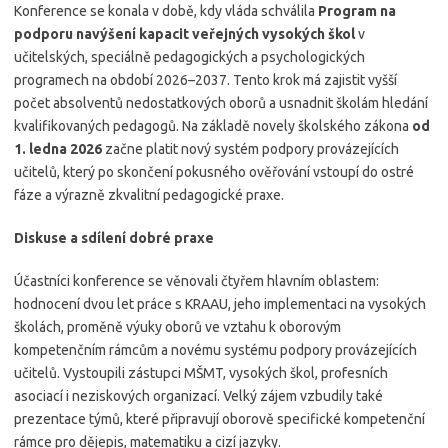
Konference se konala v době, kdy vláda schválila
Program na
podporu navýšení kapacit veřejných vysokých škol
v
učitelských, speciálně pedagogických a psychologických
programech na období 2026–2037. Tento krok má zajistit vyšší
počet absolventů nedostatkových oborů a usnadnit školám hledání
kvalifikovaných pedagogů. Na základě novely školského zákona
od
1. ledna 2026
začne platit nový systém podpory provázejících
učitelů, který po skončení pokusného ověřování vstoupí do ostré
fáze a výrazně zkvalitní pedagogické praxe.
Diskuse a sdílení dobré praxe
Účastníci konference se věnovali čtyřem hlavním oblastem:
hodnocení dvou let práce s KRAAU, jeho implementaci na vysokých
školách, proměně výuky oborů ve vztahu k oborovým
kompetenčním rámcům a novému systému podpory provázejících
učitelů. Vystoupili zástupci MŠMT, vysokých škol, profesních
asociací i neziskových organizací. Velký zájem vzbudily také
prezentace týmů, které připravují oborově specifické kompetenční
rámce pro dějepis, matematiku a cizí jazyky.