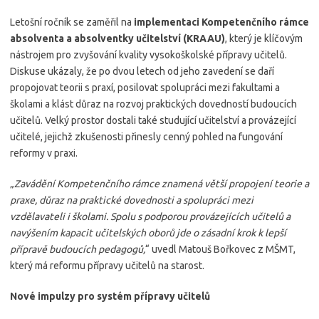
Letošní ročník se zaměřil na
implementaci Kompetenčního rámce
absolventa a absolventky učitelství (KRAAU)
, který je klíčovým
nástrojem pro zvyšování kvality vysokoškolské přípravy učitelů.
Diskuse ukázaly, že po dvou letech od jeho zavedení se daří
propojovat teorii s praxí, posilovat spolupráci mezi fakultami a
školami a klást důraz na rozvoj praktických dovedností budoucích
učitelů. Velký prostor dostali také studující učitelství a provázející
učitelé, jejichž zkušenosti přinesly cenný pohled na fungování
reformy v praxi.
„
Zavádění Kompetenčního rámce znamená větší propojení teorie a
praxe, důraz na praktické dovednosti a spolupráci mezi
vzdělavateli i školami. Spolu s podporou provázejících učitelů a
navýšením kapacit učitelských oborů jde o zásadní krok k lepší
přípravě budoucích pedagogů,
“ uvedl Matouš Bořkovec z MŠMT,
který má reformu přípravy učitelů na starost.
Nové impulzy pro systém přípravy učitelů