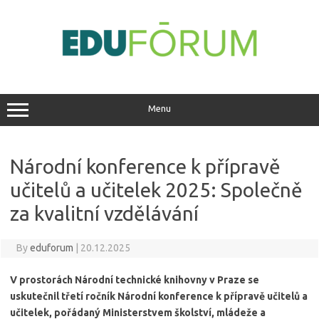
Skip
to
content
Menu
Národní konference k přípravě
učitelů a učitelek 2025: Společně
za kvalitní vzdělávání
By
eduforum
|
20.12.2025
V prostorách Národní technické knihovny v Praze se
uskutečnil třetí ročník Národní konference k přípravě učitelů a
učitelek, pořádaný Ministerstvem školství, mládeže a